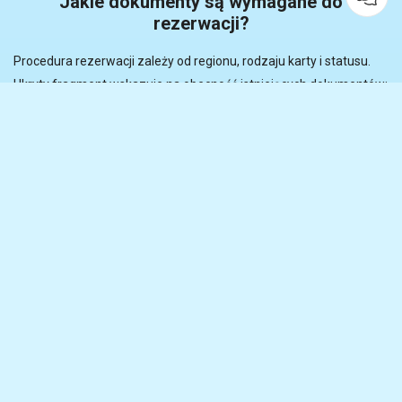
Jakie dokumenty są wymagane do
rezerwacji?
Procedura rezerwacji zależy od regionu, rodzaju karty i statusu.
Ukryty fragment wskazuje na obecność istniejących dokumentów:
Paszport lub kopia strony z danymi osobowymi.
Aktualny numer telefonu.
Adresy e-mail są aktualne.
Dlaczego ważne jest zarezerwowanie
dostępu do internetu na nieaktualnej karcie?
Oficjalny system rejestracji opiera się na zasadzie „kto pierwszy,
ten lepszy”. Dostępne terminy są ogłaszane nieregularnie i są
sortowane co minutę. Pominięcie wymaganego terminu może
oznaczać konieczność otwarcia nowego okna przez długi czas, co
znacząco wpłynie na legalność ponownego uruchomienia.