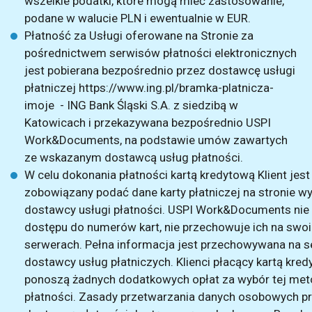
wszelkie podatki, które mogą mieć zastosowanie,
podane w walucie PLN i ewentualnie w EUR.
Płatność za Usługi oferowane na Stronie za
pośrednictwem serwisów płatności elektronicznych
jest pobierana bezpośrednio przez dostawcę usługi
płatniczej
https://www.ing.pl/bramka-platnicza-
imoje
- ING Bank Śląski S.A. z siedzibą w
Katowicach i przekazywana bezpośrednio USPI
Work&Documents, na podstawie umów zawartych
ze wskazanym dostawcą usług płatności.
W celu dokonania płatności kartą kredytową Klient jest
zobowiązany podać dane karty płatniczej na stronie w
dostawcy usługi płatności. USPI Work&Documents nie
dostępu do numerów kart, nie przechowuje ich na swo
serwerach. Pełna informacja jest przechowywana na 
dostawcy usług płatniczych. Klienci płacący kartą kred
ponoszą żadnych dodatkowych opłat za wybór tej me
płatności. Zasady przetwarzania danych osobowych p