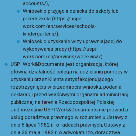
accounts/
),
Wniosek o przyjęcie dziecka do szkoły lub
przedszkola (
https://uspi-
work.com/en/services/schools-
kindergartens/
),
Wniosek o uzyskanie wizy uprawniającej do
wykonywania pracy (
https://uspi-
work.com/en/services/work-visa/
).
USPI Work&Documents jest organizacją, której
główna działalność polega na udzielaniu pomocy w
uzyskaniu przez Klienta satysfakcjonującego
rozstrzygnięcia w przedmiocie wniosku, podania,
deklaracji przed właściwymi organami administracji
publicznej na terenie Rzeczpospolitej Polskiej.
Jednocześnie USPI Work&Documents nie prowadzi
usług doradztwa prawnego w rozumieniu Ustawy z
dnia 6 lipca 1982 r. o radcach prawnych, Ustawy z
dnia 26 maja 1982 r. o adwokaturze, doradztwa