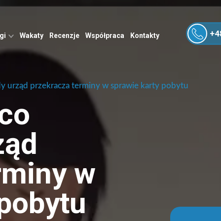
+4
ugi
Wakaty
Recenzje
Współpraca
Kontakty
dy urząd przekracza terminy w sprawie karty pobytu
 co
ząd
rminy w
 pobytu