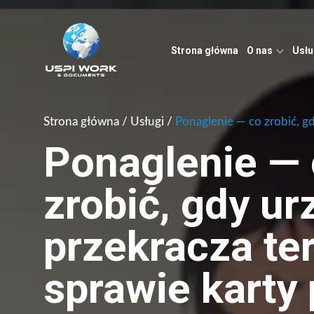
strona główna
O nas
Usł
Strona główna
/
Usługi
/
Ponaglenie — co zrobić, g
Ponaglenie —
zrobić, gdy ur
przekracza te
sprawie karty