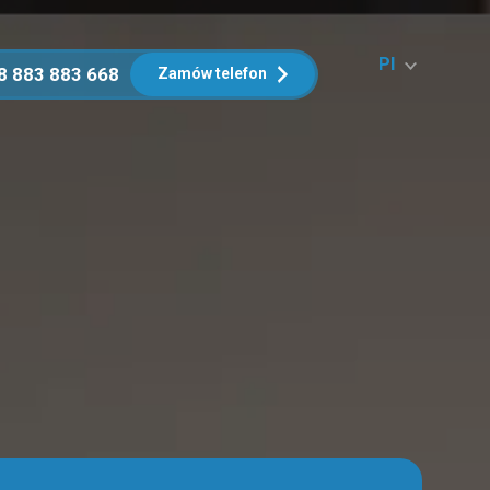
Pl
8 883 883 668
Zamów telefon