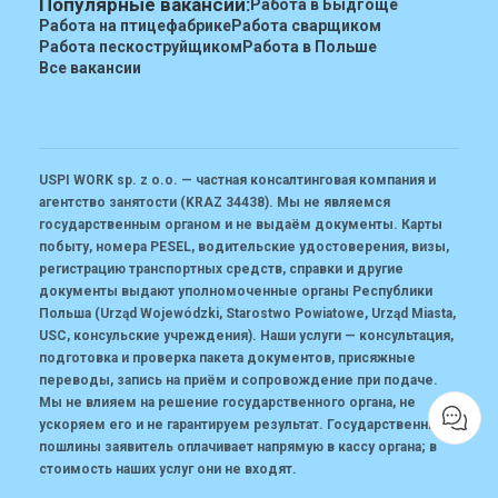
Популярные вакансии:
Работа в Быдгоще
Работа на птицефабрике
Работа сварщиком
Работа пескоструйщиком
Работа в Польше
Все вакансии
USPI WORK sp. z o.o. — частная консалтинговая компания и
агентство занятости (KRAZ 34438).
Мы не являемся
государственным органом и не выдаём документы. Карты
побыту, номера PESEL, водительские удостоверения, визы,
регистрацию транспортных средств, справки и другие
документы выдают уполномоченные органы Республики
Польша (Urząd Wojewódzki, Starostwo Powiatowe, Urząd Miasta,
USC, консульские учреждения). Наши услуги — консультация,
подготовка и проверка пакета документов, присяжные
переводы, запись на приём и сопровождение при подаче.
Мы не влияем на решение государственного органа, не
ускоряем его и не гарантируем результат. Государственные
пошлины заявитель оплачивает напрямую в кассу органа; в
стоимость наших услуг они не входят.