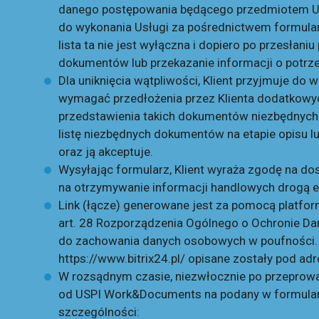
danego postępowania będącego przedmiotem Us
do wykonania Usługi za pośrednictwem formula
lista ta nie jest wyłączna i dopiero po przesłan
dokumentów lub przekazanie informacji o potrz
Dla uniknięcia wątpliwości, Klient przyjmuje do
wymagać przedłożenia przez Klienta dodatkowyc
przedstawienia takich dokumentów niezbędnych
listę niezbędnych dokumentów na etapie opisu l
oraz ją akceptuje.
Wysyłając formularz, Klient wyraża zgodę na do
na otrzymywanie informacji handlowych drogą e
Link (łącze) generowane jest za pomocą platfo
art. 28 Rozporządzenia Ogólnego o Ochronie Da
do zachowania danych osobowych w poufności.
https://www.bitrix24.pl/
opisane zostały pod ad
W rozsądnym czasie, niezwłocznie po przeprowadz
od USPI Work&Documents na podany w formularzu 
szczególności: