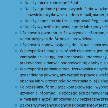
Należy mieć ukończone 18 lat.
Należy zgodnie z prawdą wypełnić obowiązko
i nazwisko użytkownika, adres e-mail, numer t
Należy zapoznać się i zaakceptować Regulamin
Należy wyrazić stosowną zgodę lub zgody/ zł
Użytkownik gwarantuje, że wszystkie informacj
rejestracyjnych do Strony są prawdziwe.
Użytkownik zobowiązuje się do uaktualniania s
W przypadku Usług, dla których niezbędne jest p
zamawiając Usługę jest stosownie umocowany do d
przetwarzanie danych osobowych tej osoby niele
W przypadku podania przez Użytkownika danych f
uzasadnione powody, aby wątpić w prawdziwość
obecnie lub w przyszłości korzystania z jej Usług
Po przesłaniu formularza kontaktowego i wybran
uzyskania informacji o szczegółach zamawianej
e-mail link (łącze) umożliwiający bezpieczne p
Zakres wymaganych danych i dokumentów jest u