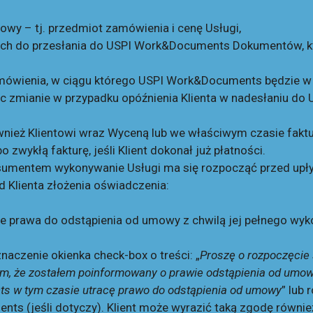
wy – tj. przedmiot zamówienia i cenę Usługi,
ych do przesłania do USPI Work&Documents Dokumentów, któ
zamówienia, w ciągu którego USPI Work&Documents będzie w
c zmianie w przypadku opóźnienia Klienta w nadesłaniu d
eż Klientowi wraz Wyceną lub we właściwym czasie faktur
 zwykłą fakturę, jeśli Klient dokonał już płatności.
onsumentem wykonywanie Usługi ma się rozpocząć przed up
Klienta złożenia oświadczenia:
acie prawa do odstąpienia od umowy z chwilą jej pełnego w
czenie okienka check-box o treści: „
Proszę o rozpoczęcie
m, że zostałem poinformowany o prawie odstąpienia od umowy
nts w tym czasie utracę prawo do odstąpienia od umowy
” lub
ts (jeśli dotyczy). Klient może wyrazić taką zgodę równi