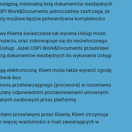
stępną, minimalną listę dokumentów niezbędnych
USPI Work&Documents jednocześnie zastrzega, że
listy możliwe będzie potwierdzenie kompletności
rawy Klienta świadczenie lub wycena Usługi może
mularzu, oraz zobowiązuje się do niezwłocznego
Usługi. Jeżeli USPI Work&Documents przedstawi
 listą dokumentów niezbędnych do wykonania Usługi
gą elektroniczną. Klient może także wyrazić zgodę
check-box.
miotu przetwarzającego (procesora) w rozumieniu
związany odpowiednimi postanowieniami umownymi
anych osobowych przez platformę
tami przesłanymi przez Klienta, Klient otrzymuje
ub więcej wiadomości e-mail zawierających w