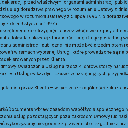
 deklaracji przed właściwymi organami administracji publicz
 usług doradztwa prawnego w rozumieniu Ustawy z dnia 6 
tkowego w rozumieniu Ustawy z 5 lipca 1996 r. o doradztwi
y z dnia 9 stycznia 1997 r.
kreślonego rozstrzygnięcia przez właściwe organy adminis
s dokłada należytej staranności, angażując posiadaną wie
organu administracji publicznej nie może być przedmiotem r
powań w ramach wybranej Usługi, które prowadzone są na 
zadeklarowanych przez Klienta.
owy świadczenia Usług na rzecz Klientów, którzy narusza
akresu Usługi w każdym czasie, w następujących przypadk
Regulaminu przez Klienta – w tym w szczególności zakazu p
I Work&Documents wbrew zasadom współżycia społecznego, 
czenia usług pozostających poza zakresem Umowy lub nak
stać wykorzystany niezgodnie z prawem lub niezgodnie z pr