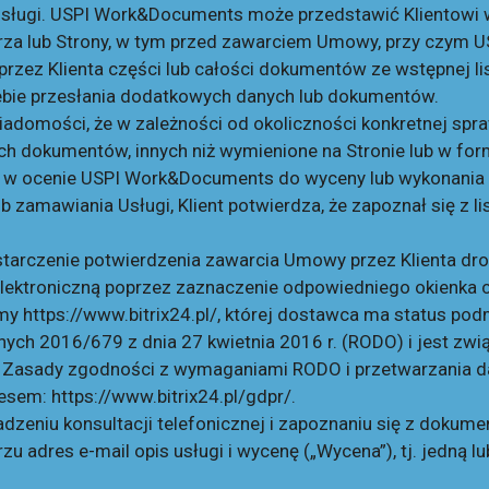
ługi. USPI Work&Documents może przedstawić Klientowi w
rza lub Strony, w tym przed zawarciem Umowy, przy czym 
iu przez Klienta części lub całości dokumentów ze wstępnej 
ebie przesłania dodatkowych danych lub dokumentów.
 wiadomości, że w zależności od okoliczności konkretnej sp
h dokumentów, innych niż wymienione na Stronie lub w for
 w ocenie USPI Work&Documents do wyceny lub wykonania 
ub zamawiania Usługi, Klient potwierdza, że zapoznał się z
starczenie potwierdzenia zawarcia Umowy przez Klienta dro
lektroniczną poprzez zaznaczenie odpowiedniego okienka 
rmy
https://www.bitrix24.pl/
, której dostawca ma status pod
nych 2016/679 z dnia 27 kwietnia 2016 r. (RODO) i jest 
 Zasady zgodności z wymaganiami RODO i przetwarzania d
resem:
https://www.bitrix24.pl/gdpr/
.
eniu konsultacji telefonicznej i zapoznaniu się z dokumen
adres e-mail opis usługi i wycenę („Wycena”), tj. jedną l