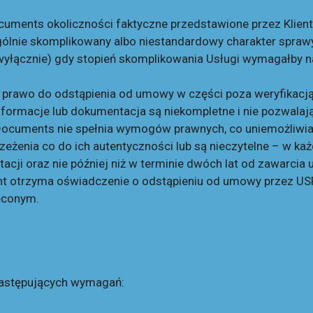
cuments okoliczności faktyczne przedstawione przez Klie
gólnie skomplikowany albo niestandardowy charakter spraw
e wyłącznie) gdy stopień skomplikowania Usługi wymagałb
rawo do odstąpienia od umowy w części poza weryfikacją t
e informacje lub dokumentacja są niekompletne i nie pozwalaj
ocuments nie spełnia wymogów prawnych, co uniemożliwia pr
eżenia co do ich autentyczności lub są nieczytelne – w k
tacji oraz nie później niż w terminie dwóch lat od zawarcia
lient otrzyma oświadczenie o odstąpieniu od umowy przez
leconym.
 następujących wymagań: