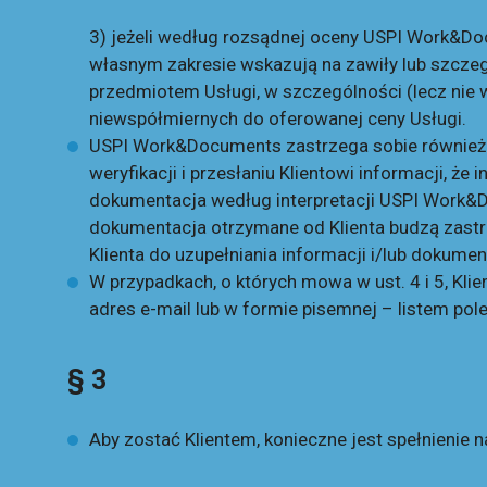
3) jeżeli według rozsądnej oceny USPI Work&Do
własnym zakresie wskazują na zawiły lub szcze
przedmiotem Usługi, w szczególności (lecz ni
niewspółmiernych do oferowanej ceny Usługi.
USPI Work&Documents zastrzega sobie również p
weryfikacji i przesłaniu Klientowi informacji, ż
dokumentacja według interpretacji USPI Work&D
dokumentacja otrzymane od Klienta budzą zastrz
Klienta do uzupełniania informacji i/lub dokumen
W przypadkach, o których mowa w ust. 4 i 5, K
adres e-mail lub w formie pisemnej – listem po
§ 3
Aby zostać Klientem, konieczne jest spełnienie