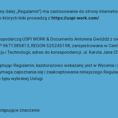
any dalej „Regulamin”) ma zastosowanie do strony internet
o których linki prowadzą z
https://uspi-work.com/
.
spodarczą USPI WORK & Documents Antonina Gwóźdź z sied
 9671385813, REGON 525245198, zarejestrowana w Centraln
u i Technologii, adres do korespondencji: ul. Karola Jana
ptując Regulamin, każdorazowo wskazany jest w Wycenie i p
maga zapoznania się i zaakceptowania niniejszego Regulam
 typu wybranej Usługi.
stępujące znaczenie: