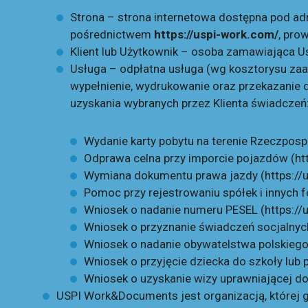
Strona – strona internetowa dostępna pod a
pośrednictwem
https://uspi-work.com/
, pro
Klient lub Użytkownik – osoba zamawiająca U
Usługa – odpłatna usługa (wg kosztorysu zaa
wypełnienie, wydrukowanie oraz przekazanie
uzyskania wybranych przez Klienta świadczeń
Wydanie karty pobytu na terenie Rzeczpospo
Odprawa celna przy imporcie pojazdów (
ht
Wymiana dokumentu prawa jazdy (
https://
Pomoc przy rejestrowaniu spółek i innych 
Wniosek o nadanie numeru PESEL (
https:/
Wniosek o przyznanie świadczeń socjalnych
Wniosek o nadanie obywatelstwa polskiego
Wniosek o przyjęcie dziecka do szkoły lub 
Wniosek o uzyskanie wizy uprawniającej d
USPI Work&Documents jest organizacją, której g