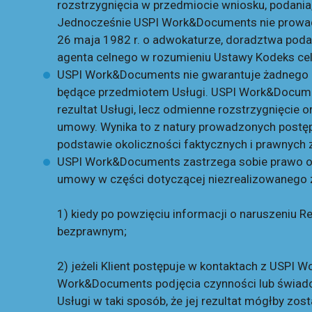
rozstrzygnięcia w przedmiocie wniosku, podania,
Jednocześnie USPI Work&Documents nie prowadzi
26 maja 1982 r. o adwokaturze, doradztwa poda
agenta celnego w rozumieniu Ustawy Kodeks celn
USPI Work&Documents nie gwarantuje żadnego o
będące przedmiotem Usługi. USPI Work&Document
rezultat Usługi, lecz odmienne rozstrzygnięcie 
umowy. Wynika to z natury prowadzonych postę
podstawie okoliczności faktycznych i prawnych 
USPI Work&Documents zastrzega sobie prawo odm
umowy w części dotyczącej niezrealizowanego z
1) kiedy po powzięciu informacji o naruszeniu 
bezprawnym;
2) jeżeli Klient postępuje w kontaktach z USP
Work&Documents podjęcia czynności lub świad
Usługi w taki sposób, że jej rezultat mógłby zo