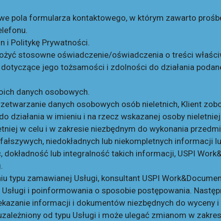
we pola formularza kontaktowego, w którym zawarto prośb
elefonu.
 i Politykę Prywatności.
ożyć stosowne oświadczenie/oświadczenia o treści właściw
e dotyczące jego tożsamości i zdolności do działania po
woich danych osobowych.
rzetwarzanie danych osobowych osób nieletnich, Klient zob
ziałania w imieniu i na rzecz wskazanej osoby nieletniej 
tniej w celu i w zakresie niezbędnym do wykonania przedmi
ałszywych, niedokładnych lub niekompletnych informacji lu
, dokładność lub integralność takich informacji, USPI W
.
iu typu zamawianej Usługi, konsultant USPI Work&Documents
 Usługi i poinformowania o sposobie postępowania. Następ
rzekazanie informacji i dokumentów niezbędnych do wyceny 
zależniony od typu Usługi i może ulegać zmianom w zakr