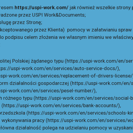
dresem
https://uspi-work.com/
jak również wszelkie strony 
wadzone przez USPI Work&Documents;
sługę przez Stronę;
kceptowanego przez Klienta) pomocy w załatwianiu spraw 
 do podpisu celem złożenia we własnym imieniu we właśc
:
litej Polskiej żądanego typu (
https://uspi-work.com/en/ser
tps://uspi-work.com/en/services/auto-service-docs/
),
uspi-work.com/en/services/replacement-of-drivers-license/
form działalności gospodarczej (
https://uspi-work.com/en/s
/uspi-work.com/en/services/pesel-number/
),
 różnego typu (
https://uspi-work.com/en/services/social-b
 (
https://uspi-work.com/en/services/bank-accounts/
),
przedszkola (
https://uspi-work.com/en/services/schools-ki
o wykonywania pracy (
https://uspi-work.com/en/services/wo
łówna działalność polega na udzielaniu pomocy w uzyskani