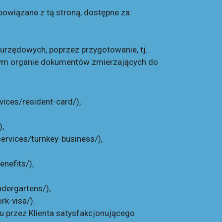
powiązane z tą stroną, dostępne za
urzędowych, poprzez przygotowanie, tj.
iwym organie dokumentów zmierzających do
vices/resident-card/
),
),
ervices/turnkey-business/
),
enefits/
),
ndergartens/
),
rk-visa/
).
u przez Klienta satysfakcjonującego