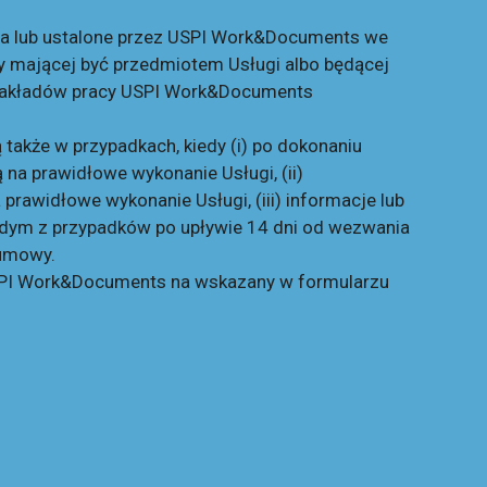
nta lub ustalone przez USPI Work&Documents we
y mającej być przedmiotem Usługi albo będącej
y nakładów pracy USPI Work&Documents
akże w przypadkach, kiedy (i) po dokonaniu
ą na prawidłowe wykonanie Usługi, (ii)
awidłowe wykonanie Usługi, (iii) informacje lub
ażdym z przypadków po upływie 14 dni od wezwania
 umowy.
 USPI Work&Documents na wskazany w formularzu