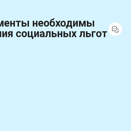
менты необходимы
ния социальных льгот
оваться в зависимости от конкретной
ентов входят:
стве
: например, карту побыту (проживания) и
д (PESEL);
х
: выписка по банковскому счету, налоговая
контракт или другие документы,
нсовое положение;