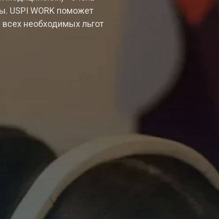
ны. USPI WORK поможет
я всех необходимых льгот