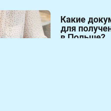
Какие доку
для получе
в Польше?
Документы, могут варьир
программы или услуги.
Обычно в перечень докум
документ о резидент
идентификационный ко
документы о дохода
декларация, трудовой 
подтверждающие фина