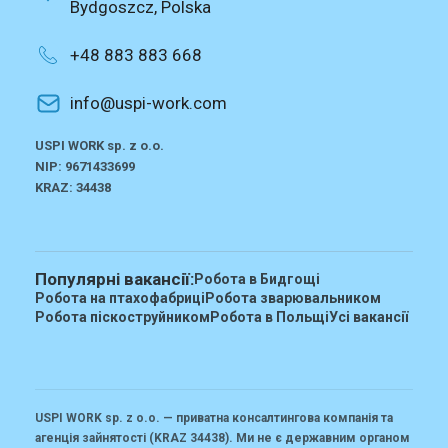
Bydgoszcz, Polska
+48 883 883 668
info@uspi-work.com
USPI WORK sp. z o.o.
NIP: 9671433699
KRAZ: 34438
Популярні вакансії:
Робота в Бидгощі
Робота на птахофабриці
Робота зварювальником
Робота піскоструйником
Робота в Польщі
Усі вакансії
USPI WORK sp. z o.o. — приватна консалтингова компанія та
агенція зайнятості (KRAZ 34438).
Ми не є державним органом