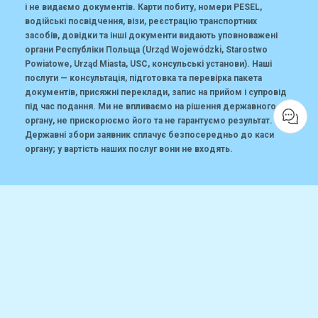
і не видаємо документів. Карти побиту, номери PESEL,
водійські посвідчення, візи, реєстрацію транспортних
засобів, довідки та інші документи видають уповноважені
органи Республіки Польща (Urząd Wojewódzki, Starostwo
Powiatowe, Urząd Miasta, USC, консульські установи). Наші
послуги — консультація, підготовка та перевірка пакета
документів, присяжні переклади, запис на прийом і супровід
під час подання. Ми не впливаємо на рішення державного
органу, не прискорюємо його та не гарантуємо результат.
Державні збори заявник сплачує безпосередньо до каси
органу; у вартість наших послуг вони не входять.