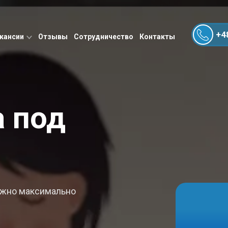
+4
акансии
Отзывы
Сотрудничество
Контакты
а под
ожно максимально