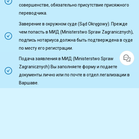
совершенстве, обязательно присутствие присяжного
переводчика.
Заверение в окружном суде (Sąd Okręgоwy). Прежде
чем попасть в МИД (Ministerstwo Spraw Zagranicznych),
подпись нотариуса должна быть подтверждена в суде
по месту его регистрации.
Подача заявления в МИД (Ministerstwo Spraw
Zagranicznych) Вы заполняете форму и подаете
документы лично или по почте в отдел легализации в
Варшаве.
Оплата сбора. За каждую печать необходимо уплатить
государственную пошлину. Квитанция о платеже
добавляется в пакет документов.
Завершение этой цепочки делает ваш документ готовым к
использованию за пределами Польши. Такой