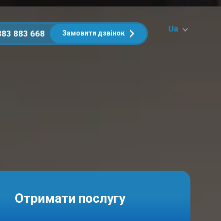
Ua
883 883 668
Замовити дзвінок
Отримати послугу