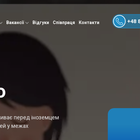
+48 
Вакансії
Відгуки
Співпраця
Контакти
о
риває перед іноземцем
жей у межах