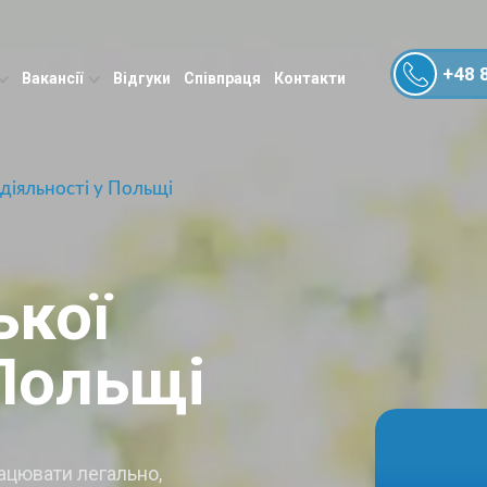
+48 
Вакансії
Відгуки
Співпраця
Контакти
діяльності у Польщі
ької
 Польщі
ацювати легально,