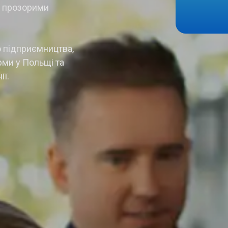
я прозорими
о підприємництва,
рми у Польщі та
ї.