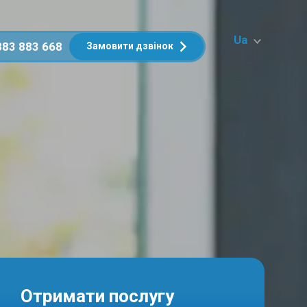
Ua
883 883 668
Замовити дзвінок
Отримати послугу