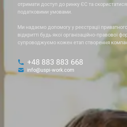
отримати доступ до ринку ЄС та скористатис
податковими умовами.
Ми надаємо допомогу у реєстрації приватног
відкритті будь якої організаційно-правової фо
супроводжуємо кожен етап створення компані
+48 883 883 668
info@uspi-work.com