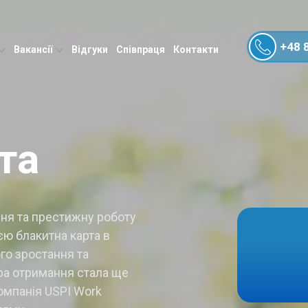
+48 
Вакансії
Відгуки
Співпраця
Контакти
та
ння та престижну роботу
єю блакитна карта в
го зростання та
ра отримання стала ще
омпанія USPI Work