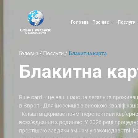
Головна
Про нас
Послуги
Головна
/
Послуги
/
Блакитна карта
Блакитна кар
Blue card – це ваш шанс на легальне прожива
в Європі. Для іноземців з високою кваліфікаці
Польщі відкриває прямі перспективи кар'єрно
возз'єднання з родиною. У 2026 році процеду
простішою завдяки змінам у законодавстві. К