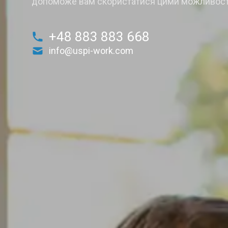
допоможе вам скористатися цими можливос
+48 883 883 668
info@uspi-work.com