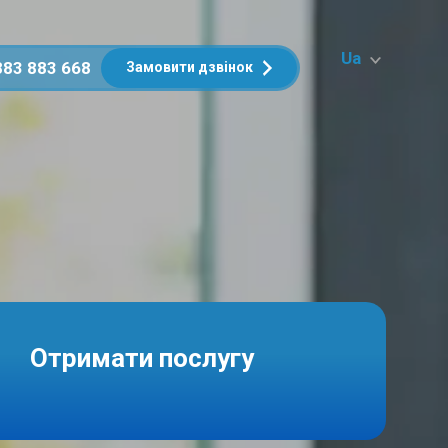
Ua
883 883 668
Замовити дзвінок
Отримати послугу