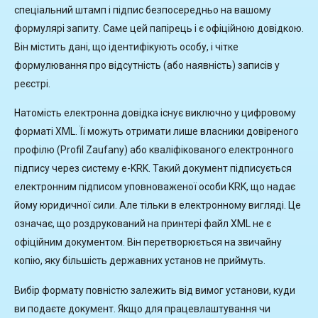
спеціальний штамп і підпис безпосередньо на вашому
формулярі запиту. Саме цей папірець і є офіційною довідкою.
Він містить дані, що ідентифікують особу, і чітке
формулювання про відсутність (або наявність) записів у
реєстрі.
Натомість електронна довідка існує виключно у цифровому
форматі XML. Її можуть отримати лише власники довіреного
профілю (Profil Zaufany) або кваліфікованого електронного
підпису через систему e-KRK. Такий документ підписується
електронним підписом уповноваженої особи KRK, що надає
йому юридичної сили. Але тільки в електронному вигляді. Це
означає, що роздрукований на принтері файл XML не є
офіційним документом. Він перетворюється на звичайну
копію, яку більшість державних установ не приймуть.
Вибір формату повністю залежить від вимог установи, куди
ви подаєте документ. Якщо для працевлаштування чи