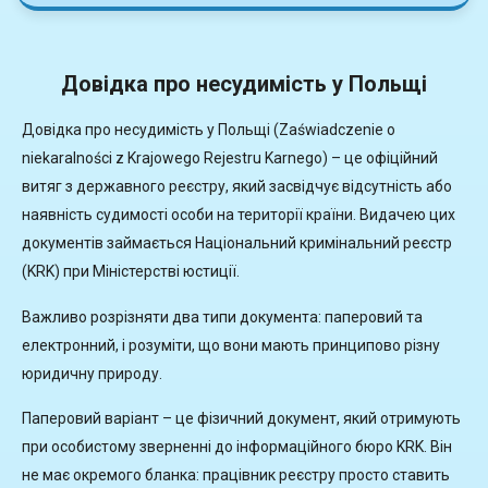
Довідка про несудимість у Польщі
Довідка про несудимість у Польщі (Zaświadczenie o
niekaralności z Krajowego Rejestru Karnego) – це офіційний
витяг з державного реєстру, який засвідчує відсутність або
наявність судимості особи на території країни. Видачею цих
документів займається Національний кримінальний реєстр
(KRK) при Міністерстві юстиції.
Важливо розрізняти два типи документа: паперовий та
електронний, і розуміти, що вони мають принципово різну
юридичну природу.
Паперовий варіант – це фізичний документ, який отримують
при особистому зверненні до інформаційного бюро KRK. Він
не має окремого бланка: працівник реєстру просто ставить