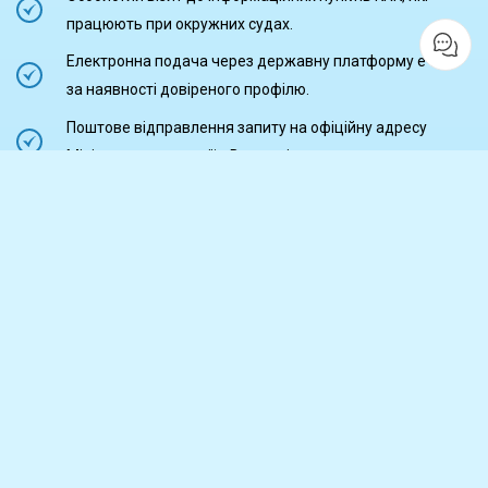
працюють при окружних судах.
Електронна подача через державну платформу e-KRK
за наявності довіреного профілю.
Поштове відправлення запиту на офіційну адресу
Міністерства юстиції у Варшаві.
Оформлення через консульські установи України в
Польщі для отримання документів рідною мовою.
Важливі нюанси
Вибір конкретного способу залежить від
терміновості та потреби у фізичному носії документа.
Ретельний підхід до вибору каналу подачі допомагає
отримати витяг у найкоротші терміни. Так
забезпечується правильність заповнення всіх форм
та вчасну оплату судових зборів.