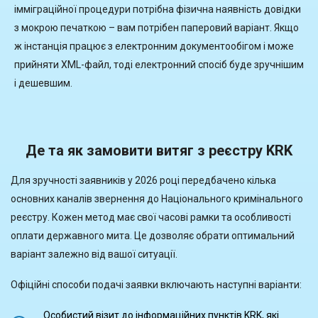
імміграційної процедури потрібна фізична наявність довідки
з мокрою печаткою – вам потрібен паперовий варіант. Якщо
ж інстанція працює з електронним документообігом і може
прийняти XML-файл, тоді електронний спосіб буде зручнішим
і дешевшим.
Де та як замовити витяг з реєстру KRK
Для зручності заявників у 2026 році передбачено кілька
основних каналів звернення до Національного кримінального
реєстру. Кожен метод має свої часові рамки та особливості
оплати державного мита. Це дозволяє обрати оптимальний
варіант залежно від вашої ситуації.
Офіційні способи подачі заявки включають наступні варіанти:
Особистий візит до інформаційних пунктів KRK, які