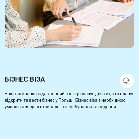
БІЗНЕС ВІЗА
Наша компанія надає повний спектр послуг для тих, хто планує
відкрити та вести бізнес у Польщі. Бізнес віза є необхідною
умовою для довготривалого перебування та ведення
підприємницької діяльності в цій країні. Ми пропонуємо
всебічну підтримку в процесі оформлення бізнес візи та
забезпечуємо професійний супровід на кожному етапі цього
процесу.