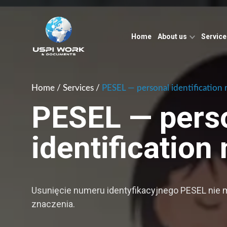
Home
About us
Servic
Home
/
Services
/
PESEL — personal identification
PESEL — pers
identificatio
Usunięcie numeru identyfikacyjnego PESEL nie 
znaczenia.