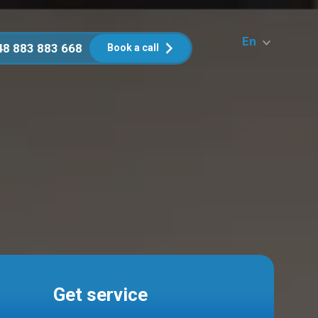
En
48 883 883 668
Book a call
Get service