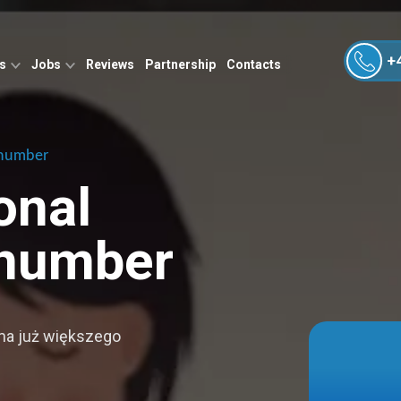
+
es
Jobs
Reviews
Partnership
Contacts
 number
onal
n number
ma już większego